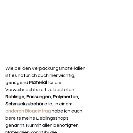
Wie bei den Verpackungsmaterialien 
ist es natürlich auch hier wichtig, 
genügend 
Material
 für die 
Vorweihnachtszeit zu bestellen: 
Rohlinge, Fassungen, Polymerton, 
Schmuckzubehör
 etc.  In einem 
anderen Blogeintrag
 habe ich euch 
bereits meine Lieblingsshops 
genannt. Nur mit allen benötigten 
Materialien könnt ihr die 