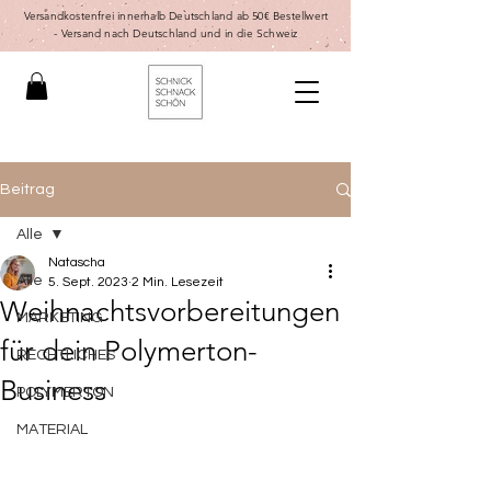
Versandkostenfrei innerhalb Deutschland ab 50€ Bestellwert
-
Versand nach Deutschland und in die Schweiz
Beitrag
Alle
Natascha
Alle
5. Sept. 2023
2 Min. Lesezeit
Weihnachtsvorbereitungen
MARKETING
für dein Polymerton-
RECHTLICHES
Business
POLYMERTON
MATERIAL