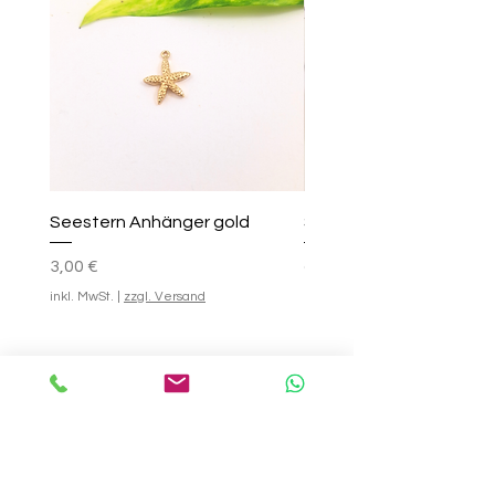
Seestern Anhänger gold
Smile-Creolen
Preis
Standardpreis
Sale-Preis
25,00 €
3,00 €
ab
inkl. MwSt.
|
zzgl. Versand
inkl. MwSt.
In den Warenkorb