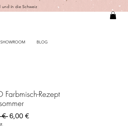
 und in die Schweiz
SHOWROOM
BLOG
 Farbmisch-Rezept
tsommer
Standardpreis
Sale-
 € 
6,00 €
Preis
t.