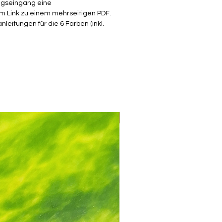
ungseingang eine
m Link zu einem mehrseitigen PDF.
h dem Kauf erhältst du das PDF
nleitungen für die 6 Farben (inkl.
nload in der Bestätigungsmail.
Mix & Match