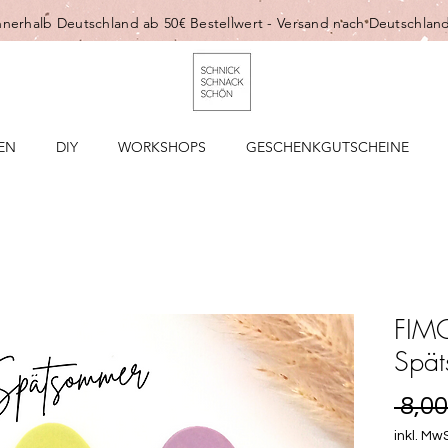
nnerhalb Deutschland ab 50€ Bestellwert -
Versand nach Deutschland
EN
DIY
WORKSHOPS
GESCHENKGUTSCHEINE
FIMO
Spä
 8,00
inkl. MwS