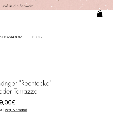
 und in die Schweiz
SHOWROOM
BLOG
änger "Rechtecke"
ieder Terrazzo
Sale-
9,00€
Preis
t.
|
zzgl. Versand