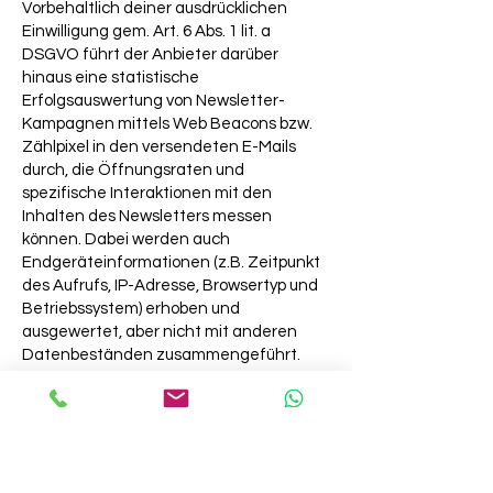
Vorbehaltlich deiner ausdrücklichen
Einwilligung gem. Art. 6 Abs. 1 lit. a
DSGVO führt der Anbieter darüber
hinaus eine statistische
Erfolgsauswertung von Newsletter-
Kampagnen mittels Web Beacons bzw.
Zählpixel in den versendeten E-Mails
durch, die Öffnungsraten und
spezifische Interaktionen mit den
Inhalten des Newsletters messen
können. Dabei werden auch
Endgeräteinformationen (z.B. Zeitpunkt
des Aufrufs, IP-Adresse, Browsertyp und
Betriebssystem) erhoben und
ausgewertet, aber nicht mit anderen
Datenbeständen zusammengeführt.
Deine Einwilligung zum Newsletter-
Tracking kannst du jederzeit mit Wirkung
für die Zukunft widerrufen.
Wir haben mit dem Anbieter einen
Auftragsverarbeitungsvertrag