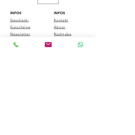
INFOS
INFOS
Geschenk-
Kontakt
Gutscheine
About
Newsletter
Rückgabe
Händlershop
Widerruf
Händler
FAQ
Showroom
LEGAL
AGB
Versand &
Zahlung
Widerrufsbelehru
ng
Datenschutz
Impressum