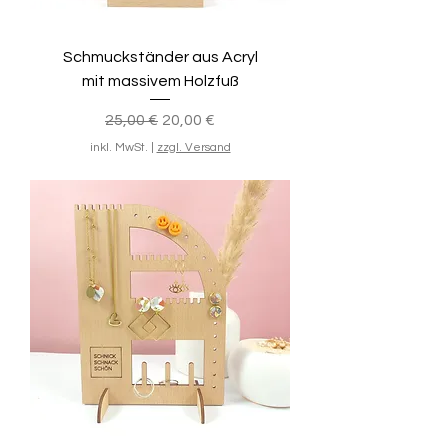
Schmuckständer aus Acryl
mit massivem Holzfuß
Standardpreis
Sale-Preis
25,00 €
20,00 €
inkl. MwSt.
|
zzgl. Versand