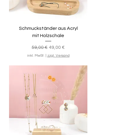
Schmuckständer aus Acryl
mit Holzschale
Standardpreis
Sale-Preis
59,00 €
49,00 €
inkl. MwSt.
|
zzgl. Versand