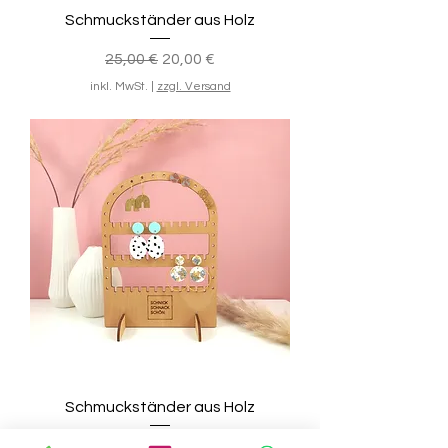
Schmuckständer aus Holz
Standardpreis
Sale-Preis
25,00 €
20,00 €
inkl. MwSt.
|
zzgl. Versand
Schmuckständer aus Holz
Standardpreis
Sale-Preis
22,00 €
20,00 €