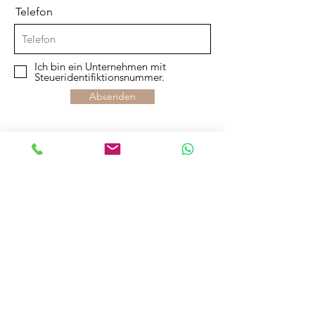
Telefon
Ich bin ein Unternehmen mit
Steueridentifiktionsnummer.
Absenden
INFOS
INFOS
Geschenk-
Kontakt
Gutscheine
About
Newsletter
Rückgabe
Händlershop
Widerruf
Händler
FAQ