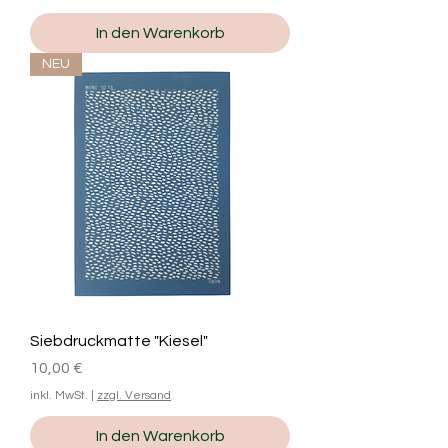
In den Warenkorb
NEU
Siebdruckmatte "Kiesel"
Preis
10,00 €
inkl. MwSt.
|
zzgl. Versand
In den Warenkorb