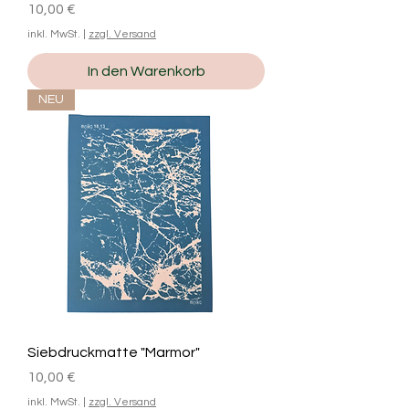
Preis
10,00 €
inkl. MwSt.
|
zzgl. Versand
In den Warenkorb
NEU
Siebdruckmatte "Marmor"
Preis
10,00 €
inkl. MwSt.
|
zzgl. Versand