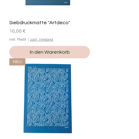
Siebdruckmatte "Artdeco"
Preis
10,00 €
inkl. MwSt.
|
zzgl. Versand
In den Warenkorb
NEU