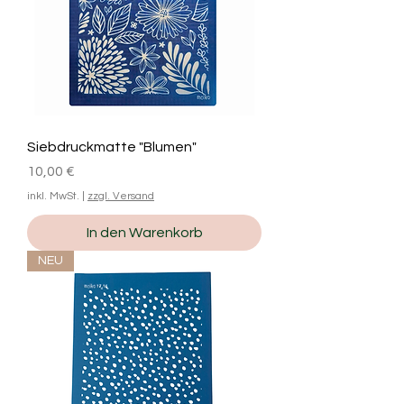
Siebdruckmatte "Blumen"
Preis
10,00 €
inkl. MwSt.
|
zzgl. Versand
In den Warenkorb
NEU