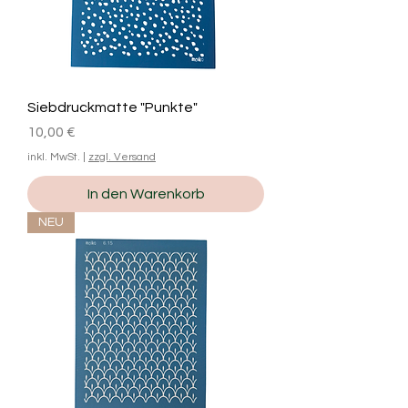
Siebdruckmatte "Punkte"
Preis
10,00 €
inkl. MwSt.
|
zzgl. Versand
In den Warenkorb
NEU