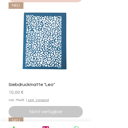
NEU
Siebdruckmatte "Leo"
Preis
10,00 €
inkl. MwSt.
|
zzgl. Versand
Nicht verfügbar
NEU