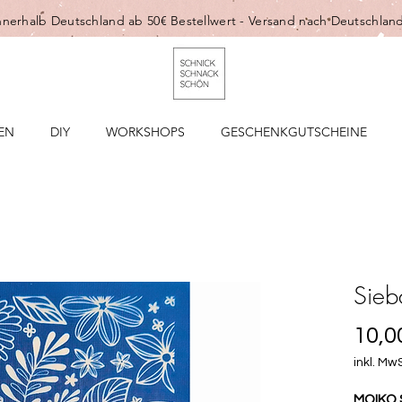
nnerhalb Deutschland ab 50€ Bestellwert -
Versand nach Deutschland
EN
DIY
WORKSHOPS
GESCHENKGUTSCHEINE
Sieb
10,0
inkl. MwS
MOIKO S