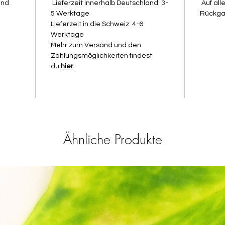
und
Lieferzeit innerhalb Deutschland: 3-
Auf all
wählen:
5 Werktage
Rückga
Am best
Lieferzeit in die Schweiz: 4-6
einer ge
Werktage
Mehr zum Versand und den
2. Schne
Zahlungsmöglichkeiten findest
Lass Ac
du
hier
.
Siebdr
direkt 
Wasser 
bekomms
weg.
Ähnliche Produkte
3. Kurz 
Wenn du
darauf, 
unterget
geschme
auch be
4. Sanft