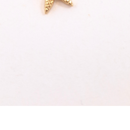
und 
nich
Schnellansicht