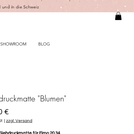
 und in die Schweiz
SHOWROOM
BLOG
druckmatte "Blumen"
Preis
0 €
t.
|
zzgl. Versand
iebdruckmatte für Fimo 20.34