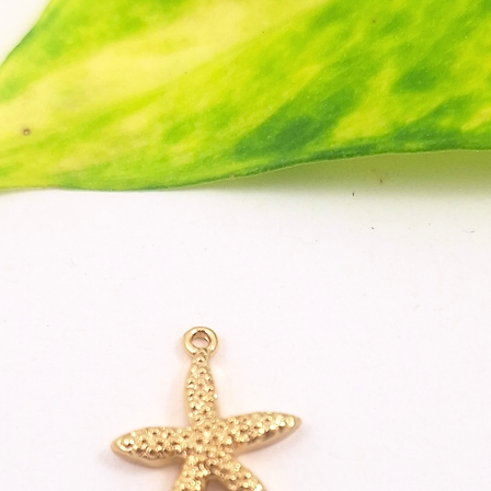
Lege di
trocknen
lichtem
hast la
5. Vertr
Nicht je
Fimo – 
vollstä
kleinen
Projekt
Tipp:
Kom
Muster,
entsteh
Style wi
SICHER
die 