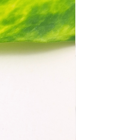
e Matte flach auf ein Tuch, um sie
 zu lassen. So bleibt die
pfindliche Schicht intakt und du
nge Freude daran.
äglichkeit testen:
de Acrylfarbe reagiert gleich auf
manche trocknen nicht
ndig. Mach am besten vorab einen
 Test, bevor du dein ganzes
mit Fimo bemalst
.
biniere unterschiedliche
 Farben und Drucktechniken – so
en echte Unikate, die deinen
derspiegeln.
HEITSHINWEISE:
Produkte sind keine Spielzeuge