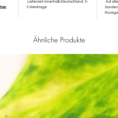
Lieferzeit innerhalb Deutschland: 3-
Auf all
. 3D-ge
hier
.
5 Werktage
Sondera
. gelief
Rückga
. Größe
auf die
20mm, U
. koste
Ähnliche Produkte
Die Far
deiner 
abweich
Farben 
auf Lag
Auswirk
Cutters
Anwend
Stec
glatt
Glas