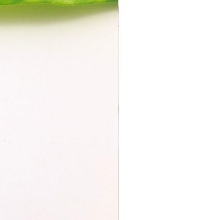
 du den Polymerclay mit
puder oder Maisstärke
eichst, klebt er weniger am
techer an
ke den Ausstecher fest und
chmäßig nach unten
 die ausgestochene Form mit
m scharfen Cutter von der
rlage ab oder backe direkt auf
ließe
inweise:
usstecher sollten nicht in der
en Sonne liegen oder zuviel Hitze
ommen
kann die Ausstecher NICHT in
Spülmaschine waschen
ach nach dem Benutzen mit
m feuchten Tuch vorsichtig
igen