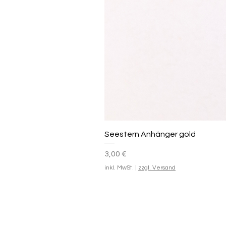
Seestern Anhänger gold
Preis
3,00 €
inkl. MwSt.
|
zzgl. Versand