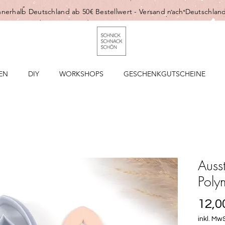
nnerhalb Deutschland ab 50€ Bestellwert -
Versand nach Deutschland
EN
DIY
WORKSHOPS
GESCHENKGUTSCHEINE
Ausst
Poly
12,0
inkl. MwS