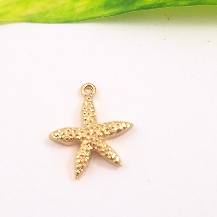
Wenn
Baby
bestr
Auss
Drüc
glei
Nimm
eine
Unte
der F
Pflegeh
Die A
prall
bek
man 
der 
einf
eine
rein