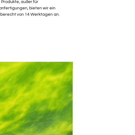
e Produkte, außer für
druckt aus Resin
nfertigungen, bieten wir ein
ert werden alle drei Cutter
berecht von 14 Werktagen an.
: (Die Maße beziehen sich immer
 Innenmaße) Oben: 19mm, Mitte
nten: 22 mm Länge.
nloser Versand ab 30€
ben der Ausstecher, die Du nach
Bestellung erhältst, können
Mix & Match
en. Das hängt davon ab, welche
wir zum Zeitpunkt der Bestellung
er haben. Das hat jedoch keine
ungen auf die Qualität des
.
ung:
he den Polymerton auf einer
en Unterlage aus, z.B. Fließe oder
brett