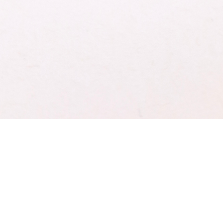
Vorteile
Unsere 
gedruck
Gegente
Ausstec
schärfe
weniger 
SICHER
Die Pro
Schnellansicht
nicht fü