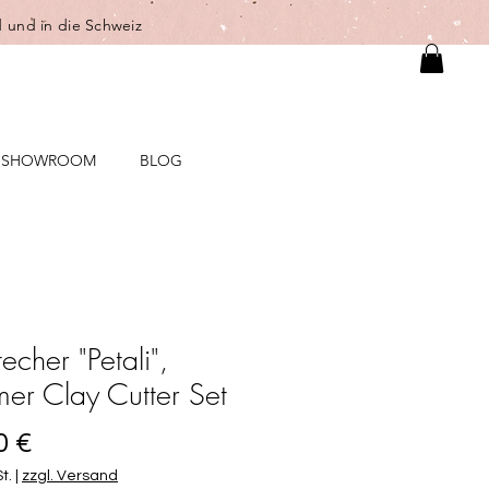
 und in die Schweiz
SHOWROOM
BLOG
echer "Petali",
mer Clay Cutter Set
Preis
0 €
t.
|
zzgl. Versand