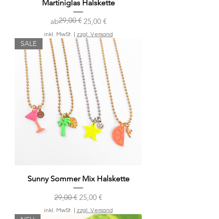
Martiniglas Halskette
29,00 €
Standardpreis
Sale-Preis
ab
25,00 €
inkl. MwSt.
|
zzgl. Versand
SALE
Sunny Sommer Mix Halskette
Standardpreis
Sale-Preis
29,00 €
25,00 €
inkl. MwSt.
|
zzgl. Versand