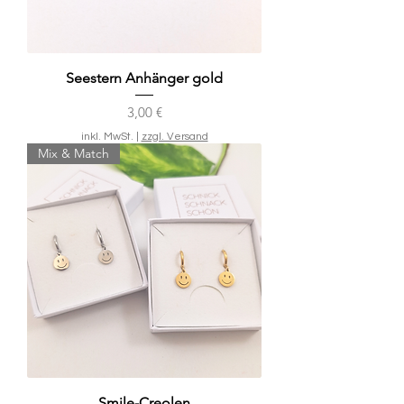
Seestern Anhänger gold
Preis
3,00 €
inkl. MwSt.
|
zzgl. Versand
Mix & Match
Smile-Creolen