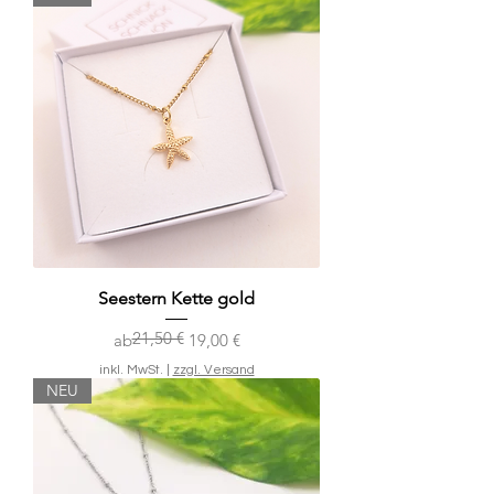
Seestern Kette gold
21,50 €
Standardpreis
Sale-Preis
ab
19,00 €
inkl. MwSt.
|
zzgl. Versand
NEU