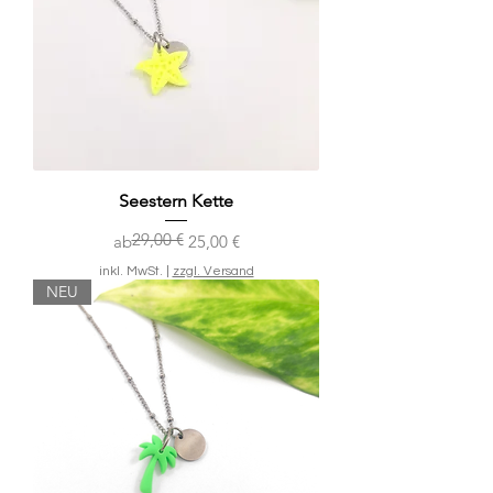
Seestern Kette
29,00 €
Standardpreis
Sale-Preis
ab
25,00 €
inkl. MwSt.
|
zzgl. Versand
NEU