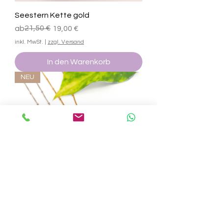
Seestern Kette gold
Standardpreis
Sale-Preis
21,50 €
ab
19,00 €
inkl. MwSt.
|
zzgl. Versand
In den Warenkorb
NEU
Smile Kette Edelmetall