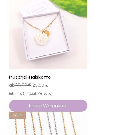
Muschel-Halskette
Standardpreis
Sale-Preis
29,00 €
ab
25,00 €
inkl. MwSt.
|
zzgl. Versand
In den Warenkorb
SALE