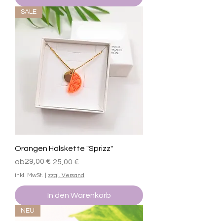
SALE
Orangen Halskette "Sprizz"
Standardpreis
Sale-Preis
29,00 €
ab
25,00 €
inkl. MwSt.
|
zzgl. Versand
In den Warenkorb
NEU