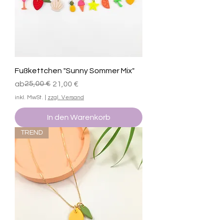
Fußkettchen "Sunny Sommer Mix"
Standardpreis
Sale-Preis
25,00 €
ab
21,00 €
inkl. MwSt.
|
zzgl. Versand
In den Warenkorb
TREND