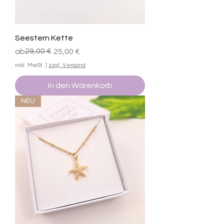
Seestern Kette
Standardpreis
Sale-Preis
29,00 €
ab
25,00 €
inkl. MwSt.
|
zzgl. Versand
In den Warenkorb
NEU