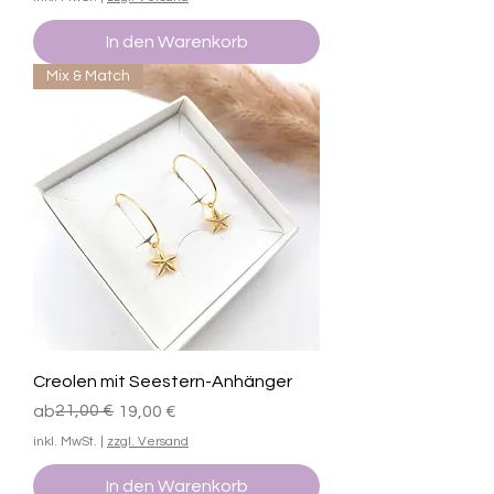
In den Warenkorb
Mix & Match
Creolen mit Seestern-Anhänger
Standardpreis
Sale-Preis
21,00 €
ab
19,00 €
inkl. MwSt.
|
zzgl. Versand
In den Warenkorb