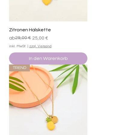
Zitronen Halskette
Standardpreis
Sale-Preis
29,00 €
ab
25,00 €
inkl. MwSt.
|
zzgl. Versand
In den Warenkorb
TREND