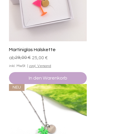
Martiniglas Halskette
Standardpreis
Sale-Preis
29,00 €
ab
25,00 €
inkl. MwSt.
|
zzgl. Versand
In den Warenkorb
NEU