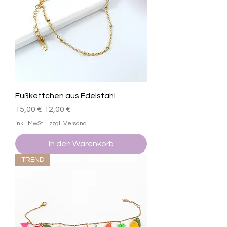
Fußkettchen aus Edelstahl
Standardpreis
Sale-Preis
15,00 €
12,00 €
inkl. MwSt.
|
zzgl. Versand
In den Warenkorb
TREND