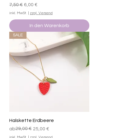
Standardpreis
Sale-Preis
7,50 €
6,00 €
inkl. MwSt.
|
zzgl. Versand
In den Warenkorb
SALE
Halskette Erdbeere
Standardpreis
Sale-Preis
29,00 €
ab
25,00 €
inkl. MwSt.
|
zzgl. Versand