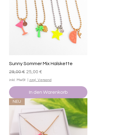
Sunny Sommer Mix Halskette
Standardpreis
Sale-Preis
29,00 €
25,00 €
inkl. MwSt.
|
zzgl. Versand
In den Warenkorb
NEU