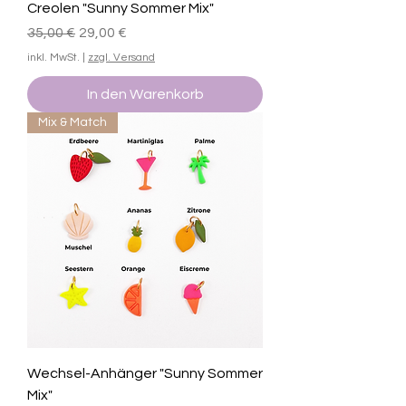
Creolen "Sunny Sommer Mix"
Standardpreis
Sale-Preis
35,00 €
29,00 €
inkl. MwSt.
|
zzgl. Versand
In den Warenkorb
Mix & Match
Wechsel-Anhänger "Sunny Sommer
Mix"