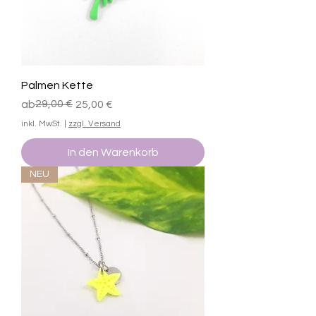
Palmen Kette
Standardpreis
Sale-Preis
29,00 €
ab
25,00 €
inkl. MwSt.
|
zzgl. Versand
In den Warenkorb
NEU