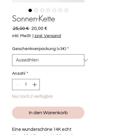
Sonnen-Kette
Standardpreis
Sale-
 25,00 € 
20,00 €
Preis
inkl. MwSt.
|
zzgl. Versand
Geschenkverpackung (+3€)
*
Anzahl
*
Nur noch 2 verfügbar
In den Warenkorb
Eine wunderschöne 14K echt