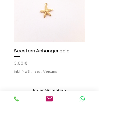
Seestern Anhänger gold
Smile-Creolen
Preis
Standardpreis
Sale-Preis
25,00 €
3,00 €
ab
inkl. MwSt.
|
zzgl. Versand
inkl. MwSt.
In den Warenkorb