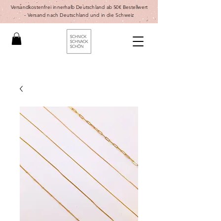
Versandkostenfrei innerhalb Deutschland ab 50€ Bestellwert
-
Versand nach Deutschland und in die Schweiz