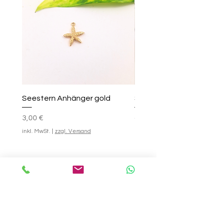
Seestern Anhänger gold
Smile-Creolen
Preis
Standardpreis
Sale-Preis
25,00 €
3,00 €
ab
inkl. MwSt.
|
zzgl. Versand
inkl. MwSt.
In den Warenkorb