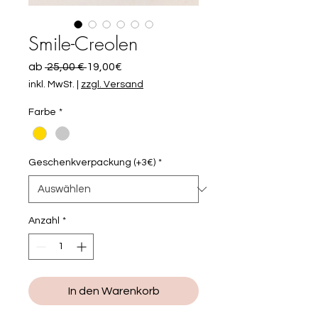
Smile-Creolen
Standardpreis
Sale-
ab
 25,00 € 
19,00€
Preis
inkl. MwSt.
|
zzgl. Versand
Farbe
*
Geschenkverpackung (+3€)
*
Anzahl
*
In den Warenkorb