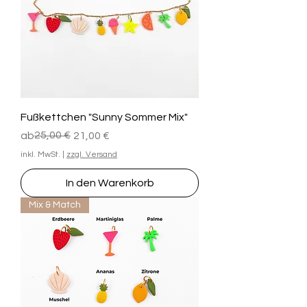
Fußkettchen "Sunny Sommer Mix"
Standardpreis
Sale-Preis
25,00 €
ab
21,00 €
inkl. MwSt.
|
zzgl. Versand
In den Warenkorb
Mix & Match