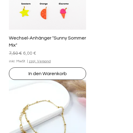
Wechsel-Anhänger "Sunny Sommer
Mix"
Standardpreis
Sale-Preis
7,50 €
6,00 €
inkl. MwSt.
|
zzgl. Versand
In den Warenkorb