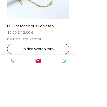
Fußkettchen aus Edelstahl
Standardpreis
Sale-Preis
15,00 €
12,00 €
inkl. MwSt.
|
zzgl. Versand
In den Warenkorb
INFOS
INFOS
Geschenk-
Kontakt
Gutscheine
About
Newsletter
Rückgabe