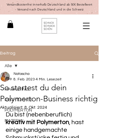
Versandkostenfrei innerhalb Deutschland ab 50€ Bestellwert
-
Versand nach Deutschland und in die Schweiz
Beitrag
Alle
Natascha
Alle
8. Feb. 2023
4 Min. Lesezeit
So startest du dein
MARKETING
Polymerton-Business richtig
RECHTLICHES
Aktualisiert:
8. Okt. 2024
POLYMERTON
Du bist (nebenberuflich) 
MATERIAL
kreativ mit Polymerton
, hast 
einige handgemachte 
Schmuckstücke fertig und 