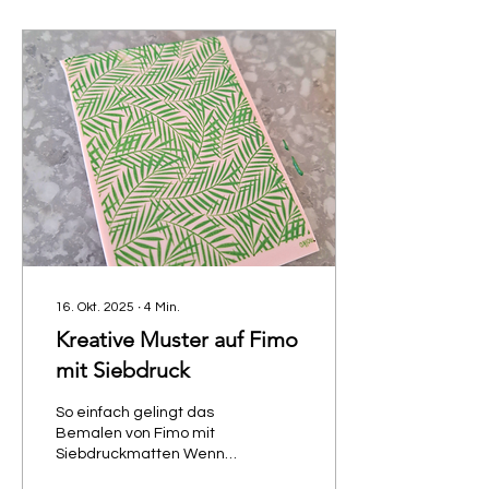
Kreationen perfekt
gelingen, haben wir die
vier wichtigsten Tipps
zusammengestellt, wie
du das Beste aus deiner
Strukturrolle herausholen
kannst: 1. Der wichtigste
Trick: Rolle mit
gleichmäßigem Druck!
Führe die Prägerolle sanft
über dein Fimo. Achte
darauf, nicht zu fest, aber
auch...
16. Okt. 2025
∙
4
Min.
Kreative Muster auf Fimo
mit Siebdruck
So einfach gelingt das
Bemalen von Fimo mit
Siebdruckmatten Wenn
du Fimo bemalen oder mit