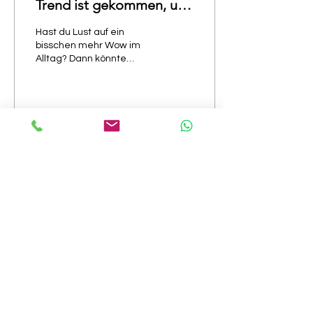
Trend ist gekommen, um
zu bleiben!
Hast du Lust auf ein
bisschen mehr Wow im
Alltag? Dann könnte
NEON-SCHMUCK genau
das Richtige für dich sein.
Schon letztes Jahr
haben...
315
0
Mehr laden
INFOS
INFOS