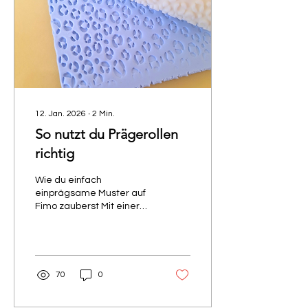
12. Jan. 2026
∙
2
Min.
So nutzt du Prägerollen
richtig
Wie du einfach
einprägsame Muster auf
Fimo zauberst Mit einer
Prägerolle – oder auch
Strukturroller genannt –
lassen sich einfache
Fimo-Flächen im
Handumdrehen in
70
0
beeindruckende Muster
verwandeln. Damit deine