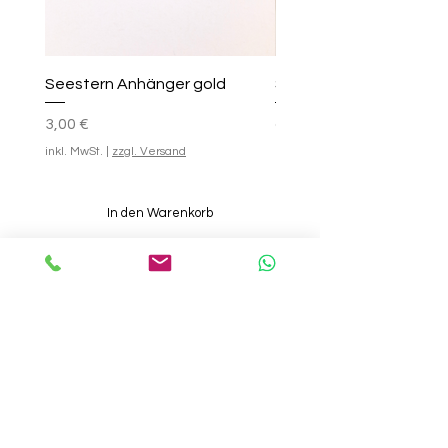
Seestern Anhänger gold
Smile-Creolen
Preis
Standardpreis
Sale-Preis
25,00 €
3,00 €
ab
inkl. MwSt.
|
zzgl. Versand
inkl. MwSt.
In den Warenkorb
INFOS
INFOS
Geschenk-
Kontakt
Gutscheine
About