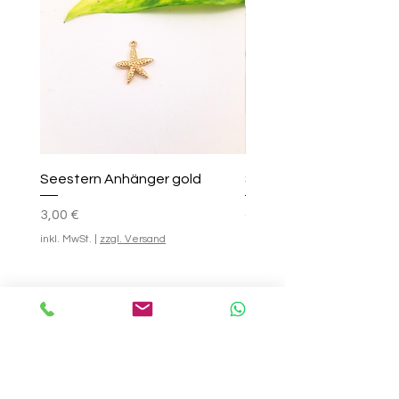
Seestern Anhänger gold
Smile-Creolen
Preis
Standardpreis
Sale-Preis
25,00 €
3,00 €
ab
inkl. MwSt.
|
zzgl. Versand
inkl. MwSt.
In den Warenkorb