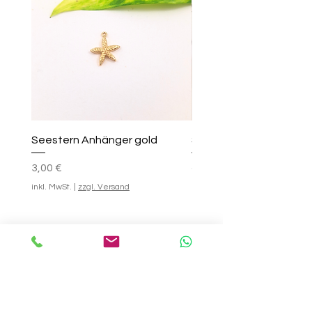
Seestern Anhänger gold
Smile-Creolen
Preis
Standardpreis
Sale-Preis
25,00 €
3,00 €
ab
inkl. MwSt.
|
zzgl. Versand
inkl. MwSt.
In den Warenkorb