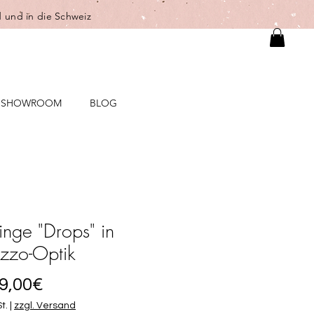
 und in die Schweiz
SHOWROOM
BLOG
inge "Drops" in
azzo-Optik
Sale-
9,00€
Preis
t.
|
zzgl. Versand