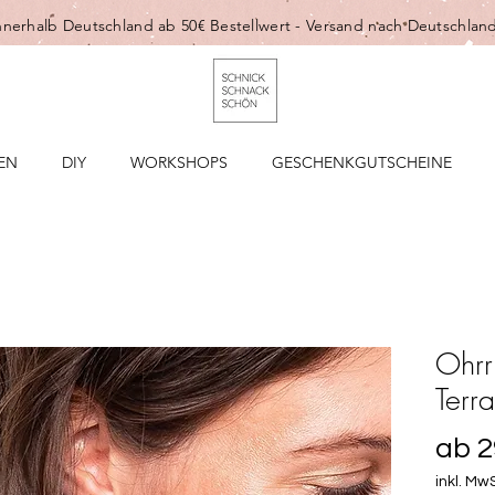
nnerhalb Deutschland ab 50€ Bestellwert -
Versand nach Deutschland
EN
DIY
WORKSHOPS
GESCHENKGUTSCHEINE
Ohrr
Terr
ab
2
inkl. MwS