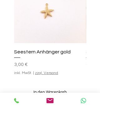
Seestern Anhänger gold
Smile-Creolen
Preis
Standardpreis
Sale-Preis
25,00 €
3,00 €
ab
inkl. MwSt.
|
zzgl. Versand
inkl. MwSt.
In den Warenkorb