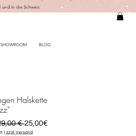
 und in die Schweiz
SHOWROOM
BLOG
gen Halskette
zz"
Standardpreis
Sale-
29,00 € 
25,00€
Preis
t.
|
zzgl. Versand