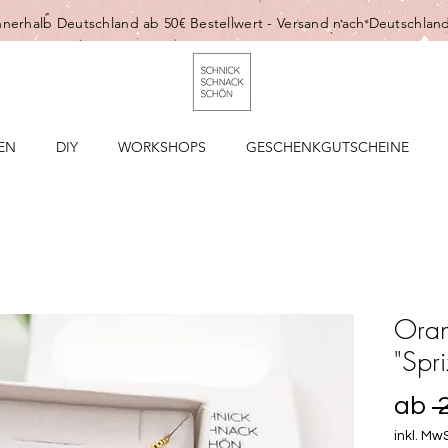
nnerhalb Deutschland ab 50€ Bestellwert -
Versand nach Deutschland
EN
DIY
WORKSHOPS
GESCHENKGUTSCHEINE
Oran
"Spri
ab
 
inkl. MwS