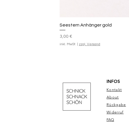
Seestern Anhänger gold
Preis
3,00 €
inkl. MwSt.
|
zzgl. Versand
INFOS
Kontakt
About
Rückgabe
Widerruf
FAQ