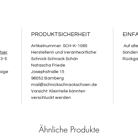
PRODUKTSICHERHEIT
EINF
Artikelnummer: SCH-K-1065
Auf all
hier
.
Herstellerin und Verantwortliche:
Sondera
 3-5
Schnick Schnack Schön
Rückga
Natascha Friede
ktage
Josephstraße 15
96052 Bamberg
mail@schnickschnackschoen.de
Vorsicht: Kleinteile könnten
verschluckt werden
Ähnliche Produkte