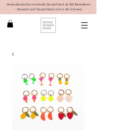
Versandkostenfrei innerhalb Deutschland ab 50€ Bestellwert
-
Versand nach Deutschland und in die Schweiz