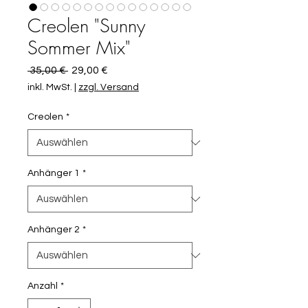
Creolen "Sunny
Sommer Mix"
Standardpreis
Sale-
 35,00 € 
29,00 €
Preis
inkl. MwSt.
|
zzgl. Versand
Creolen
*
Anhänger 1
*
Anhänger 2
*
Anzahl
*