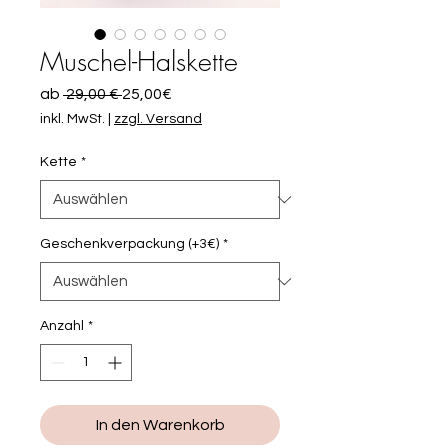
Muschel-Halskette
Standardpreis
Sale-
ab
 29,00 € 
25,00€
Preis
inkl. MwSt.
|
zzgl. Versand
Kette
*
Geschenkverpackung (+3€)
*
Anzahl
*
In den Warenkorb