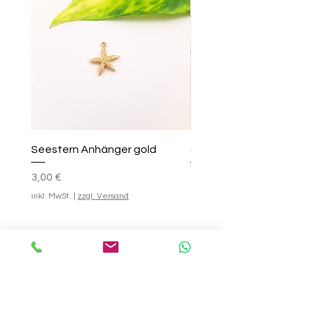
Polymerton (Fimo)
Seestern Anhänger gold
Smile-Creolen
Preis
Standardpreis
Sale-Preis
25,00 €
3,00 €
ab
inkl. MwSt.
|
zzgl. Versand
inkl. MwSt.
In den Warenkorb