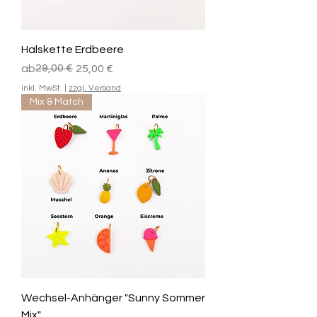
Halskette Erdbeere
Standardpreis
Sale-Preis
29,00 €
ab
25,00 €
inkl. MwSt.
|
zzgl. Versand
Mix & Match
Wechsel-Anhänger "Sunny Sommer
Mix"