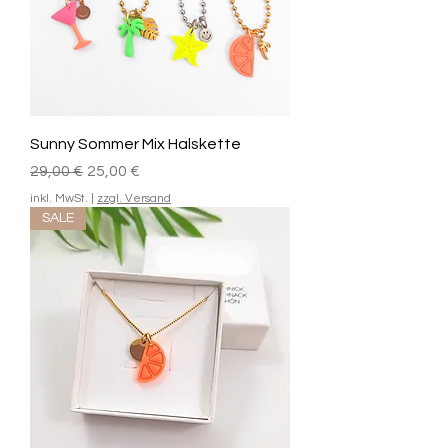
Sunny Sommer Mix Halskette
Standardpreis
Sale-Preis
29,00 €
25,00 €
inkl. MwSt.
|
zzgl. Versand
SALE