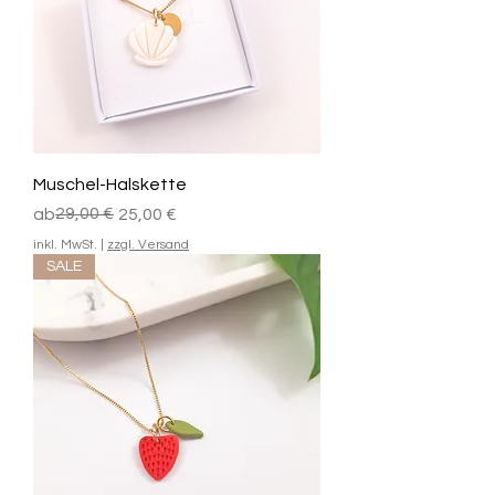
Muschel-Halskette
Standardpreis
Sale-Preis
29,00 €
ab
25,00 €
inkl. MwSt.
|
zzgl. Versand
SALE