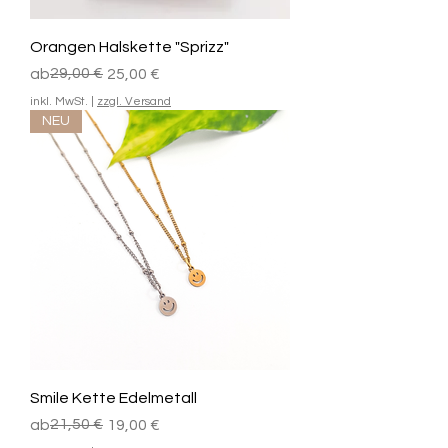
Orangen Halskette "Sprizz"
Standardpreis
Sale-Preis
29,00 €
ab
25,00 €
inkl. MwSt.
|
zzgl. Versand
NEU
Smile Kette Edelmetall
Standardpreis
Sale-Preis
21,50 €
ab
19,00 €