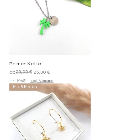
Palmen Kette
Standardpreis
Sale-Preis
29,00 €
ab
25,00 €
inkl. MwSt.
|
zzgl. Versand
Mix & Match