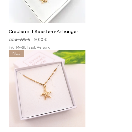
Creolen mit Seestern-Anhänger
Standardpreis
Sale-Preis
21,00 €
ab
19,00 €
inkl. MwSt.
|
zzgl. Versand
NEU