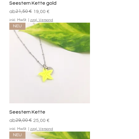
Seestern Kette gold
Standardpreis
Sale-Preis
21,50 €
ab
19,00 €
inkl. MwSt.
|
zzgl. Versand
NEU
Seestern Kette
Standardpreis
Sale-Preis
29,00 €
ab
25,00 €
inkl. MwSt.
|
zzgl. Versand
NEU