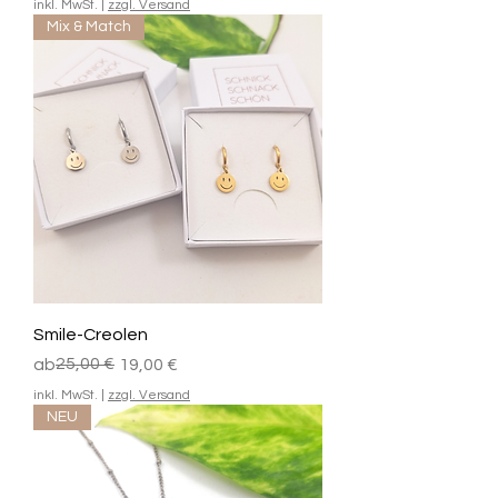
inkl. MwSt.
|
zzgl. Versand
Mix & Match
Smile-Creolen
Standardpreis
Sale-Preis
25,00 €
ab
19,00 €
inkl. MwSt.
|
zzgl. Versand
NEU