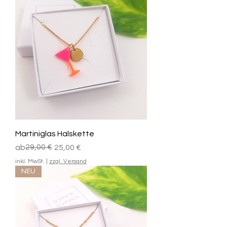
Martiniglas Halskette
Standardpreis
Sale-Preis
29,00 €
ab
25,00 €
inkl. MwSt.
|
zzgl. Versand
NEU