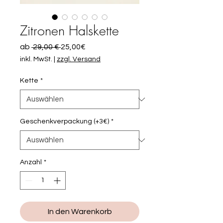
Zitronen Halskette
Standardpreis
Sale-
ab
 29,00 € 
25,00€
Preis
inkl. MwSt.
|
zzgl. Versand
Kette
*
Geschenkverpackung (+3€)
*
Anzahl
*
In den Warenkorb