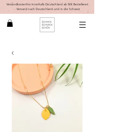
Versandkostenfrei innerhalb Deutschland ab 50€ Bestellwert
-
Versand nach Deutschland und in die Schweiz