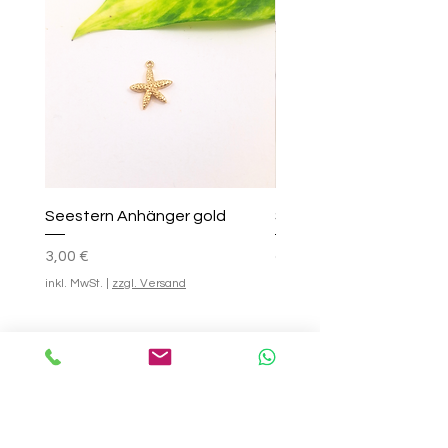
Seestern Anhänger gold
Smile-Creolen
Preis
Standardpreis
Sale-Preis
25,00 €
3,00 €
ab
inkl. MwSt.
|
zzgl. Versand
inkl. MwSt.
In den Warenkorb