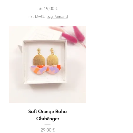
Sale-Preis
ab
19,00 €
inkl. MwSt.
|
zzgl. Versand
Soft Orange Boho
Ohrhänger
Preis
29,00 €