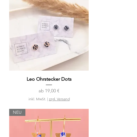
Leo Ohrstecker Dots
Sale-Preis
ab
19,00 €
inkl. MwSt.
|
zzgl. Versand
NEU