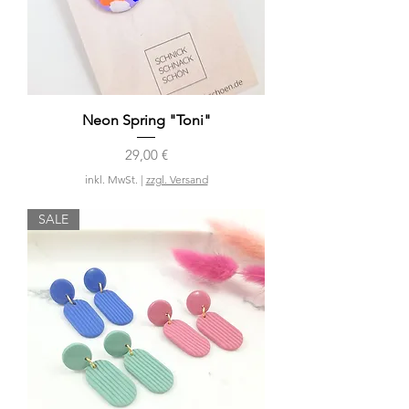
Neon Spring "Toni"
Preis
29,00 €
inkl. MwSt.
|
zzgl. Versand
SALE