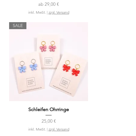
Sale-Preis
ab
29,00 €
inkl. MwSt.
|
zzgl. Versand
SALE
Schleifen Ohrringe
Preis
25,00 €
inkl. MwSt.
|
zzgl. Versand