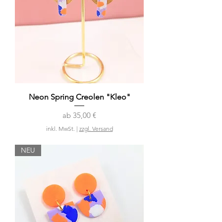
Neon Spring Creolen "Kleo"
Sale-Preis
ab
35,00 €
inkl. MwSt.
|
zzgl. Versand
NEU