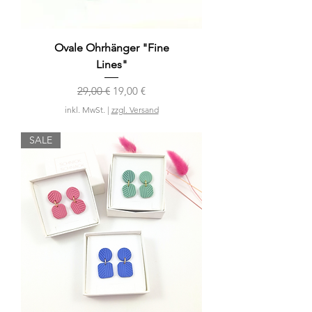
Ovale Ohrhänger "Fine
Lines"
Standardpreis
Sale-Preis
29,00 €
19,00 €
inkl. MwSt.
|
zzgl. Versand
SALE