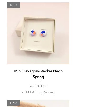
NEU
Mini Hexagon-Stecker Neon
Spring
Sale-Preis
ab
18,00 €
inkl. MwSt.
|
zzgl. Versand
NEU