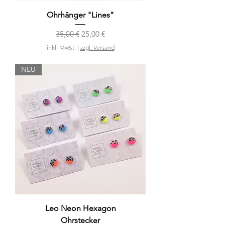
Ohrhänger "Lines"
Standardpreis
Sale-Preis
35,00 €
25,00 €
inkl. MwSt.
|
zzgl. Versand
NEU
Leo Neon Hexagon
Ohrstecker