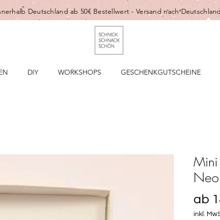
nnerhalb Deutschland ab 50€ Bestellwert -
Versand nach Deutschland
EN
DIY
WORKSHOPS
GESCHENKGUTSCHEINE
Mini
Neon
ab
1
inkl. MwS