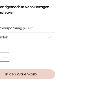
handgemachte Neon Hexagon-
rstecker
kverpackung (+3€)
*
gefertigte Hexagon-Stecker aus
ählen
merton (Fimo)
tecker aus Edelstahl
te ca. 11mm, Länge ca. 10mm
In den Warenkorb