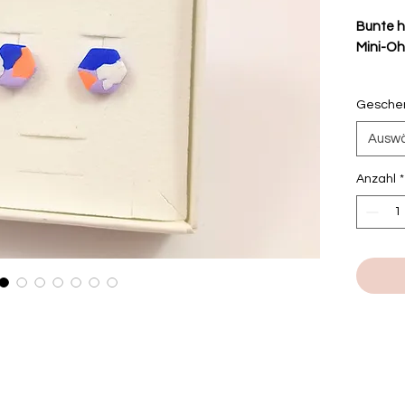
Bunte 
Mini-Oh
Details:
Geschen
hand
Ausw
Poly
Ohrs
Anzahl
*
Brei