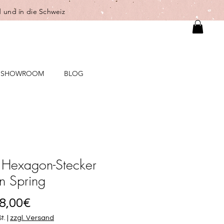
 und in die Schweiz
SHOWROOM
BLOG
 Hexagon-Stecker
 Spring
Sale-
8,00€
Preis
t.
|
zzgl. Versand