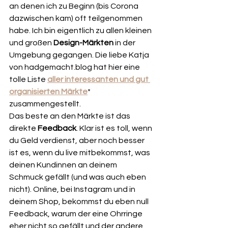
an denen ich zu Beginn (bis Corona 
dazwischen kam) oft teilgenommen 
habe. Ich bin eigentlich zu allen kleinen 
und großen 
Design-Märkten
 in der 
Umgebung gegangen. Die liebe Katja 
von hadgemacht.blog hat hier eine 
tolle Liste 
aller interessanten und gut 
organisierten Märkte
* 
zusammengestellt. 
Das beste an den Märkte ist das 
direkte 
Feedback
. Klar ist es toll, wenn 
du Geld verdienst, aber noch besser 
ist es, wenn du live mitbekommst, was 
deinen Kundinnen an deinem 
Schmuck gefällt (und was auch eben 
nicht). Online, bei Instagram und in 
deinem Shop, bekommst du eben null 
Feedback, warum der eine Ohrringe 
eher nicht so gefällt und der andere 