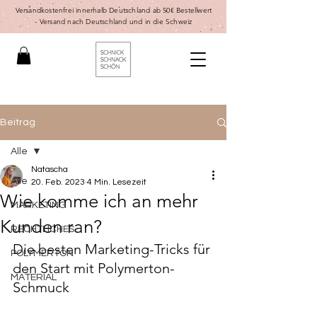
Versandkostenfrei innerhalb Deutschland ab 50€ Bestellwert
-
Versand nach Deutschland und in die Schweiz
Beitrag
Alle
Natascha
Alle
20. Feb. 2023
4 Min. Lesezeit
Wie komme ich an mehr
MARKETING
Kunden ran?
RECHTLICHES
Die besten Marketing-Tricks für 
POLYMERTON
den Start mit Polymerton-
MATERIAL
Schmuck