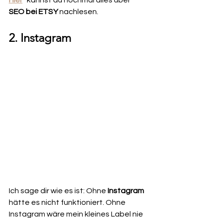
Hier
* kannst du nochmal alles über 
SEO bei ETSY
 nachlesen.
2. Instagram
Ich sage dir wie es ist: Ohne 
Instagram
hätte es nicht funktioniert. Ohne 
Instagram wäre mein kleines Label nie 