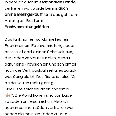
in dem ich auch im 
stationären Handel 
vertreten war, wurde bei mir 
auch 
online mehr gekauft.
 Und das geht am 
Anfang am Besten mit 
Fachvermietungsläden
. 
Das funktioniert so: du mietest ein 
Fach in einem Fachvermietungsladen 
an, stellst dort deinen Schmuck aus, 
der Laden verkauft für dich, behält 
dafür eine Provision ein und schickt dir 
nach der Vertragslaufzeit alles zurück, 
was übrig bleibt. Das Risiko ist also für 
beide Seiten recht gering. 
Eine Liste solcher Läden findest du 
hier
*. Die Konditionen sind von Laden 
zu Laden unterschiedlich. Also ich 
noch in solchen Läden vertreten war, 
haben die meisten Läden 20-50€ 