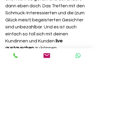
dann eben doch. Das Treffen mit den 
Schmuck-Interessierten und die (zum 
Glück meist) begeisterten Gesichter 
sind unbezahlbar. Und es ist auch 
einfach so toll sich mit deinen 
Kundinnen und Kunden 
live 
austauschen
 zu können. 
Und natürlich machst du auf 
Designmärkte dein kleines Label 
bekannter
. Und das ist ja zu Beginn 
einer der wichtigsten Faktoren um die 
Verkäufe anzukurbeln.