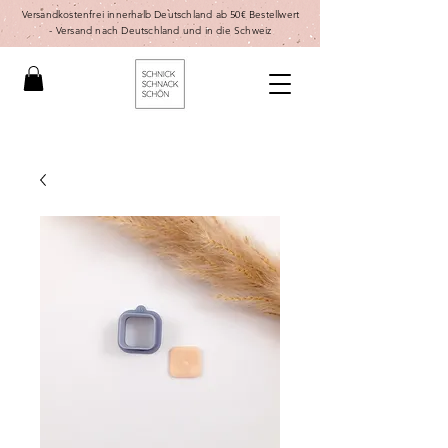
Versandkostenfrei innerhalb Deutschland ab 50€ Bestellwert
-
Versand nach Deutschland und in die Schweiz