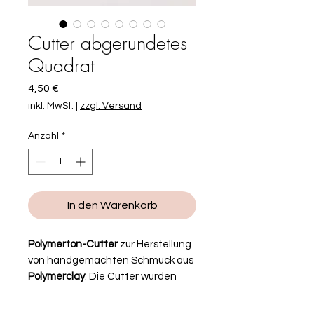
Cutter abgerundetes
Quadrat
Preis
4,50 €
inkl. MwSt.
|
zzgl. Versand
Anzahl
*
In den Warenkorb
Polymerton-Cutter
zur Herstellung
von handgemachten Schmuck aus
Polymerclay
. Die Cutter wurden
speziell zum Bearbeiten von
Polymerton von uns selbst