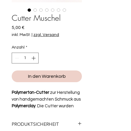
Cutter Muschel
Preis
5,00 €
inkl. MwSt.
|
zzgl. Versand
Anzahl
*
In den Warenkorb
Polymerton-Cutter
zur Herstellung
von handgemachten Schmuck aus
Polymerclay
. Die Cutter wurden
speziell zum Bearbeiten von
Polymerton von uns selbst
PRODUKTSICHERHEIT
entworfen und extra dafür 3D-