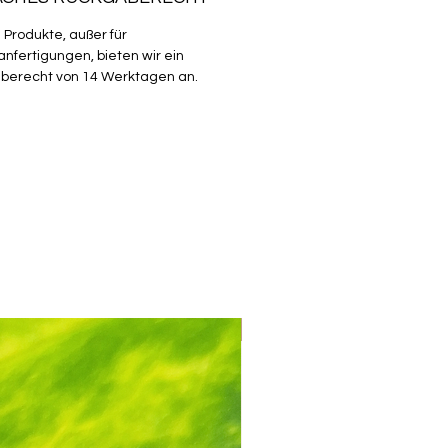
e: (Die Maße beziehen sich immer
die Innenmaße): 20mm oder 25mm
e Produkte, außer für
nfertigungen, bieten wir ein
berecht von 14 Werktagen an.
enloser Versand ab 30€
be des Ausstechers kann
en. Das hängt davon ab, welche
wir zum Zeitpunkt der Bestellung
er habe. Das hat jedoch keine
ungen auf die Qualität des
.
ung:
he den Polymerton auf einer
Mix & Match
en Unterlage aus, z.B. Fließe oder
brett
 du den Polymerclay mit
puder oder Maisstärke
eichst, klebt er weniger am
techer an