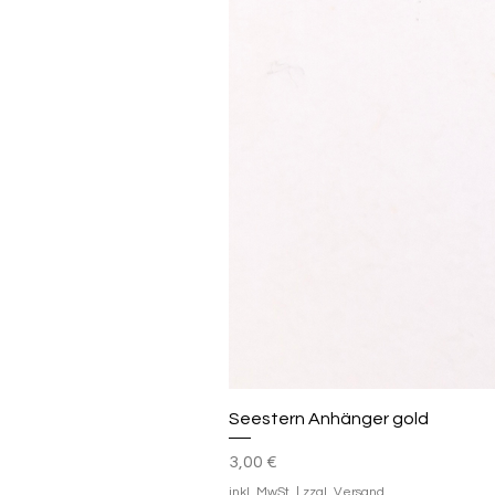
Seestern Anhänger gold
Preis
3,00 €
inkl. MwSt.
|
zzgl. Versand