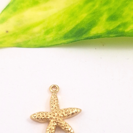
Drüc
glei
Nimm
eine
Unte
der F
Pflegeh
Die A
prall
bek
Man 
Spül
Einf
eine
rein
Vorteile
Unsere 