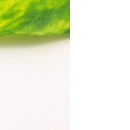
ke den Ausstecher fest und
chmäßig nach unten
 die ausgestochene Form mit
m scharfen Cutter von der
rlage ab oder backe direkt auf
ließe
inweise:
usstecher sollten nicht in der
en Sonne liegen oder zuviel Hitze
ommen
kann die Ausstecher NICHT in der
maschine waschen
ach nach dem Benutzen mit
m feuchten Tuch vorsichtig
igen
:
Ausstecher sind aus Resin 3D-