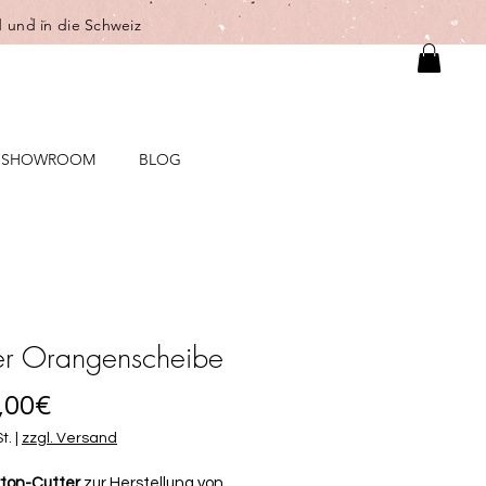
 und in die Schweiz
SHOWROOM
BLOG
er Orangenscheibe
Sale-
,00€
Preis
t.
|
zzgl. Versand
ton-Cutter
zur Herstellung von