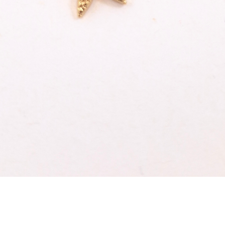
gedruck
Gegente
Ausstec
schärfe
weniger 
SICHER
die 
und 
nich
Schnellansicht