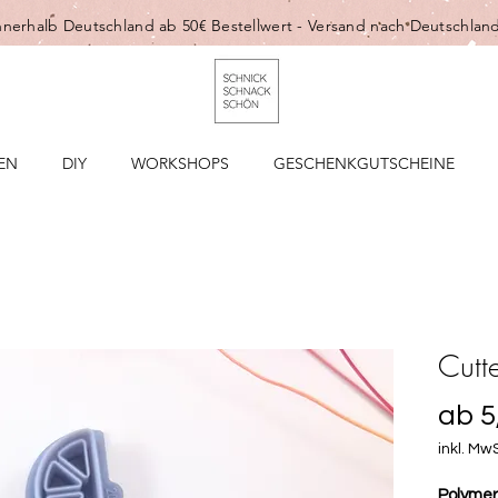
nnerhalb Deutschland ab 50€ Bestellwert -
Versand nach Deutschland
EN
DIY
WORKSHOPS
GESCHENKGUTSCHEINE
Cutt
ab
5
inkl. MwS
Polymer