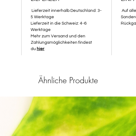
Größ
auf 
Lieferzeit innerhalb Deutschland: 3-
Auf all
breit
5 Werktage
Sondera
Lieferzeit in die Schweiz: 4-6
Rückga
kost
Werktage
Mehr zum Versand und den
Die Far
Zahlungsmöglichkeiten findest
abweich
du
hier
.
Farben 
auf Lag
Auswirk
Cutters
Ähnliche Produkte
Anwend
Stec
glatt
Glas
Wenn
Baby
bestr
Auss