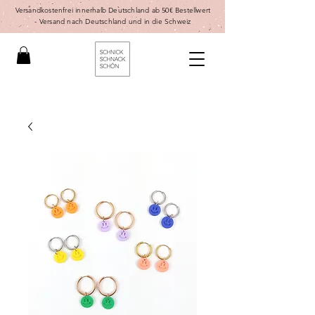
Versandkostenfrei innerhalb Deutschland ab 50€ Bestellwert
-
Versand nach Deutschland und in die Schweiz