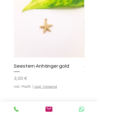
Seestern Anhänger gold
Smile-Creolen
Preis
Standardpreis
Sale-Preis
25,00 €
3,00 €
ab
inkl. MwSt.
|
zzgl. Versand
inkl. MwSt.
In den Warenkorb