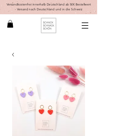
Versandkostenfrei innerhalb Deutschland ab 50€ Bestellwert
-
Versand nach Deutschland und in die Schweiz