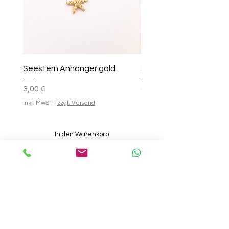
Seestern Anhänger gold
Smile-Creolen
Preis
Standardpreis
Sale-Preis
25,00 €
3,00 €
ab
inkl. MwSt.
|
zzgl. Versand
inkl. MwSt.
In den Warenkorb
INFOS
INFOS