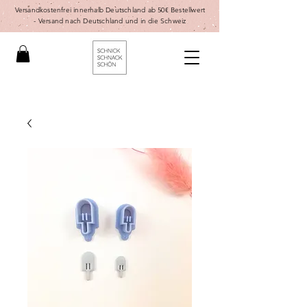
Versandkostenfrei innerhalb Deutschland ab 50€ Bestellwert
-
Versand nach Deutschland und in die Schweiz