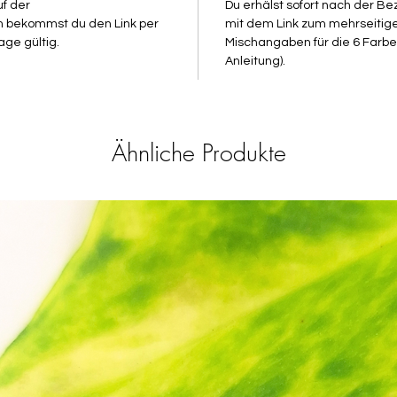
uf der
Du erhälst sofort nach der B
m bekommst du den Link per
mit dem Link zum mehrseitigen
PS: Nac
age gültig.
Mischangaben für die 6 Farben 
als Dow
Anleitung).
Ähnliche Produkte