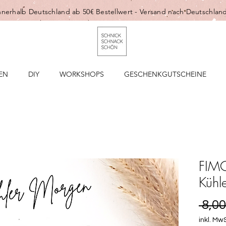
nnerhalb Deutschland ab 50€ Bestellwert -
Versand nach Deutschland
EN
DIY
WORKSHOPS
GESCHENKGUTSCHEINE
FIMO
Kühl
 8,00
inkl. MwS