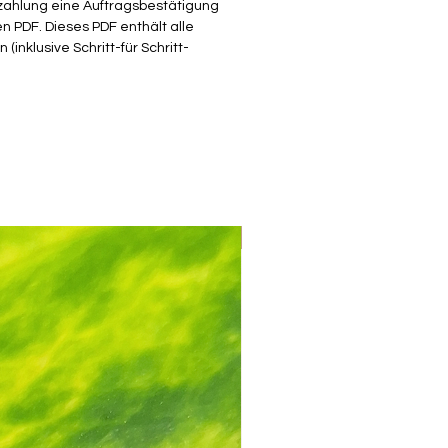
ezahlung eine Auftragsbestätigung
 PDF. Dieses PDF enthält alle
h dem Kauf erhälst du das PDF
(inklusive Schritt-für Schritt-
nload in der Bestätigungs-E-Mail.
Mix & Match