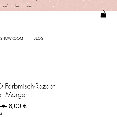
 und in die Schweiz
SHOWROOM
BLOG
 Farbmisch-Rezept
er Morgen
Standardpreis
Sale-
 € 
6,00 €
Preis
t.