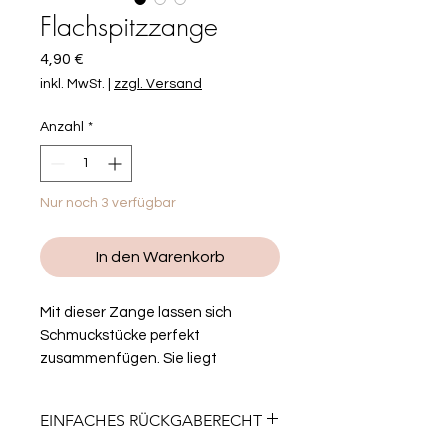
Flachspitzzange
Preis
4,90 €
inkl. MwSt.
|
zzgl. Versand
Anzahl
*
Nur noch 3 verfügbar
In den Warenkorb
Mit dieser Zange lassen sich
Schmuckstücke perfekt
zusammenfügen. Sie liegt
wunderbar in der Hand und hat
spitze Enden zum Biegen von
EINFACHES RÜCKGABERECHT
Drähten und Binderingen. Ich