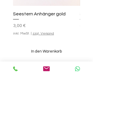
Seestern Anhänger gold
Smile-Creolen
Preis
Standardpreis
Sale-Preis
25,00 €
3,00 €
ab
inkl. MwSt.
|
zzgl. Versand
inkl. MwSt.
In den Warenkorb
INFOS
INFOS
Geschenk-
Kontakt
Gutscheine
About
Newsletter
Rückgabe
Händlershop
Widerruf