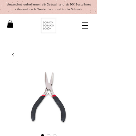
Versandkostenfrei innerhalb Deutschland ab 50€ Bestellwert
-
Versand nach Deutschland und in die Schweiz