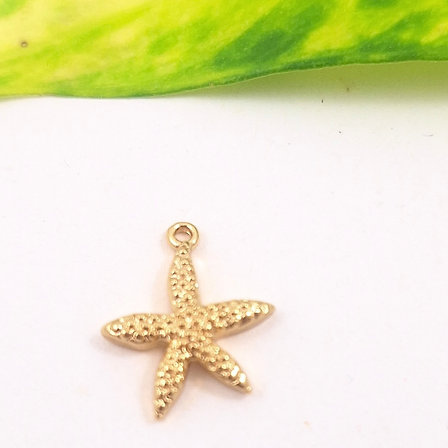
Unte
der F
Pflegeh
Die A
prall
bek
Man 
Spül
Einf
eine
rein
Vorteile
Unsere 
gedruck
Gegente
Ausstec
schärfe