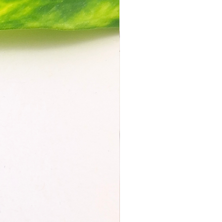
rlage ab oder backe direkt auf
ließe
inweise:
usstecher sollten nicht in der
en Sonne liegen oder zuviel Hitze
ommen
kann die Ausstecher NICHT in der
maschine waschen
ach nach dem Benutzen mit
m feuchten Tuch vorsichtig
igen
:
Ausstecher sind aus Resin 3D-
t. Dieses Material hat im
il zu PLA-3D-gedruckten
hern keine tastbaren Rillen, sind
r und langlebiger. Das heißt