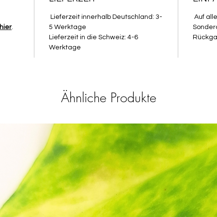
Die Far
Lieferzeit innerhalb Deutschland: 3-
Auf all
abweich
hier
.
5 Werktage
Sondera
Lieferzeit in die Schweiz: 4-6
Rückga
Farben 
Werktage
auf Lag
Auswirk
Cutters
Ähnliche Produkte
Anwend
Stec
glatt
Glas
Wenn
Baby
bestr
Auss
Drüc
glei
Nimm
eine