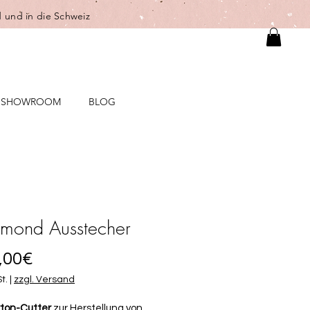
 und in die Schweiz
SHOWROOM
BLOG
mond Ausstecher
Sale-
,00€
Preis
t.
|
zzgl. Versand
ton-Cutter
zur Herstellung von