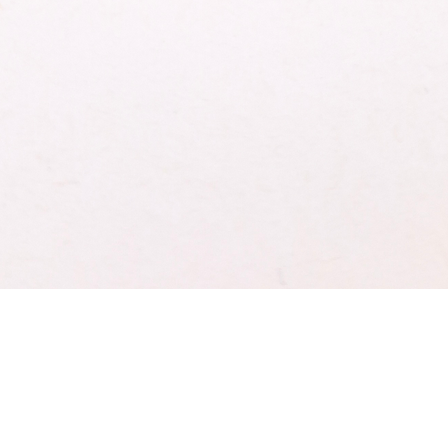
weniger 
SICHER
die 
und 
nich
Schnellansicht