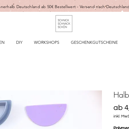
nnerhalb Deutschland ab 50€ Bestellwert -
Versand nach Deutschland
EN
DIY
WORKSHOPS
GESCHENKGUTSCHEINE
Halb
ab
4
inkl. MwS
Polymer