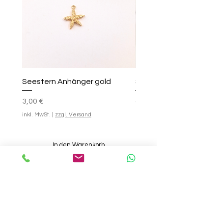
Seestern Anhänger gold
Smile-Creolen
Preis
Standardpreis
Sale-Preis
25,00 €
3,00 €
ab
inkl. MwSt.
|
zzgl. Versand
inkl. MwSt.
In den Warenkorb