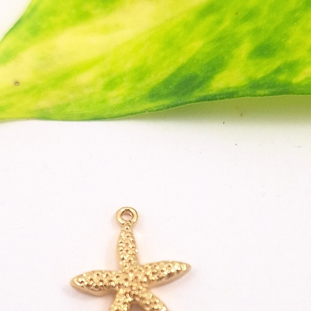
3. Rein
Entferne
hängen 
wie mög
Rückstä
beeinfl
mit ein
Bitte k
ätzende
sie kön
beschäd
Tipp:
Kom
Muster,
entsteh
Style wi
SICHER