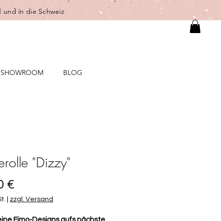
 und in die Schweiz
SHOWROOM
BLOG
erolle "Dizzy"
Preis
0 €
t.
|
zzgl. Versand
eine Fimo-Designs aufs nächste