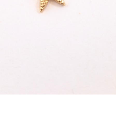
die 
und 
nich
Schnellansicht