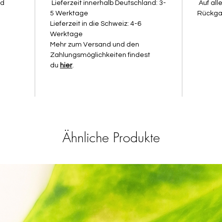
nd
Lieferzeit innerhalb Deutschland: 3-
Auf all
So nutzt
5 Werktage
Rückga
Lieferzeit in die Schweiz: 4-6
1. Glei
Werktage
Führe di
Mehr zum Versand und den
gleichm
Zahlungsmöglichkeiten findest
wird di
du
hier
.
darauf, 
zu rolle
noch zu
Keine S
gehört 
bekomms
Ähnliche Produkte
2. Baby
Damit de
bleibt, 
auch den
Babypud
Dadurch 
deine P