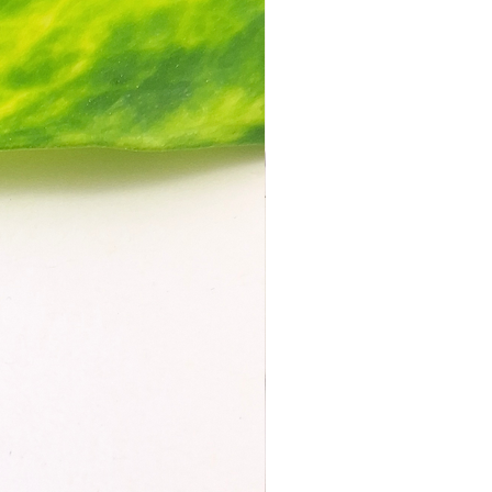
igen
 Fimoreste, die in der Prägerolle
bleiben, am besten so gründlich
lich. Sonst können die
nde dein späteres Prägemuster
ussen. Am einfachsten klappt das
em feuchten Lappen.
eine scharfen Gegenstände oder
n Reinigungsmittel verwenden –
nten die Oberfläche der Rolle
igen.
biniere unterschiedliche
 Farben und Prägungen – so
en echte Unikate, die deinen
derspiegeln.
HEITSHINWEISE: