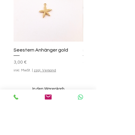
Seestern Anhänger gold
Smile-Creolen
Preis
Standardpreis
Sale-Preis
25,00 €
3,00 €
ab
inkl. MwSt.
|
zzgl. Versand
inkl. MwSt.
In den Warenkorb