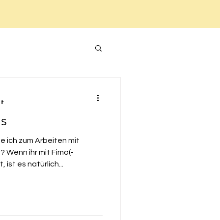
it
ls
 ich zum Arbeiten mit
 Wenn ihr mit Fimo(-
st es natürlich...