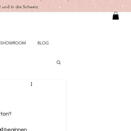
 und in die Schweiz
SHOWROOM
BLOG
rton?
k)
 beginnen 