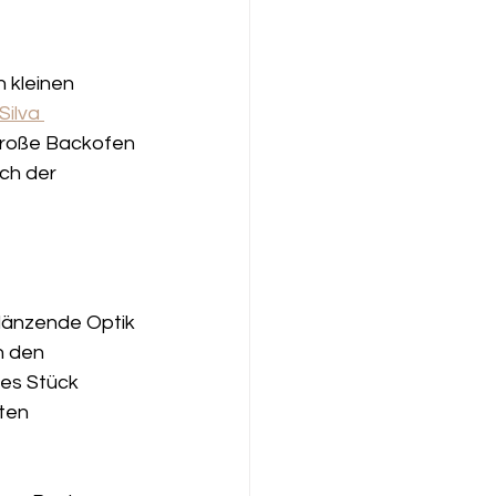
 kleinen 
ilva 
 große Backofen 
ch der 
glänzende Optik 
n den 
es Stück 
ten 