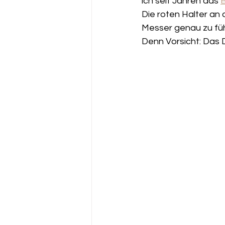
ich seit Jahren das 
B
Die roten Halter an 
Messer genau zu führ
Denn Vorsicht: Das D