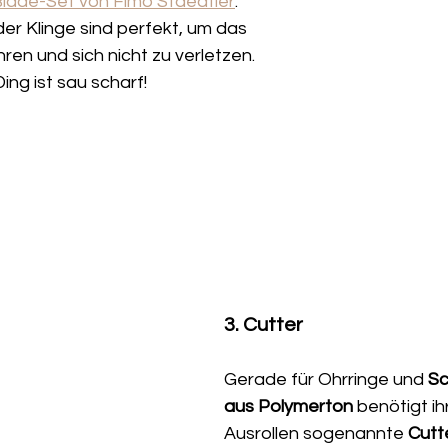
lade-Set von Fimo Staedtler
. 
der Klinge sind perfekt, um das 
en und sich nicht zu verletzen. 
ing ist sau scharf!
3. Cutter
Gerade für Ohrringe und 
Sc
aus Polymerton
 benötigt i
Ausrollen sogenannte 
Cutt