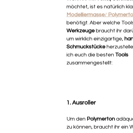
möchtet, ist es natürlich klar
Modelliermasse
/ 
Polymert
benötigt. Aber welche Tool
Werkzeuge
 braucht ihr dar
um wirklich einzigartige, 
ha
Schmuckstücke
 herzustell
ich euch die besten 
Tools 
zusammengestellt:
1. Ausroller
Um den 
Polymerton 
adäqua
zu können, braucht ihr ein 