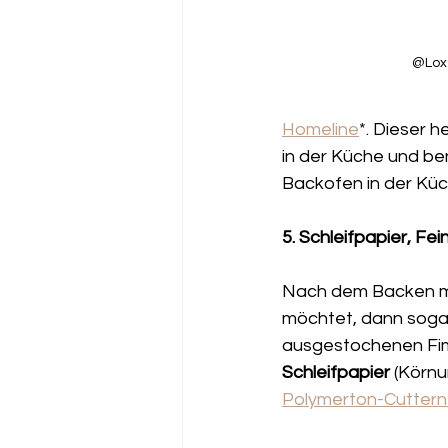
 @Lox
Homeline
*. Dieser h
in der Küche und benö
Backofen in der Küc
5. Schleifpapier, Fe
Nach dem Backen mü
möchtet, dann sogar
ausgestochenen Fimo
Schleifpapier 
(Körnu
Polymerton-Cuttern