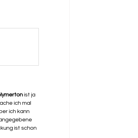
olymerton
 ist ja 
mache ich mal 
Aber ich kann 
e angegebene 
kung ist schon 