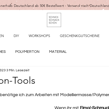
nnerhalb Deutschland ab 50€ Bestellwert -
Versand nach Deutschland
EN
DIY
WORKSHOPS
GESCHENKGUTSCHEINE
HES
POLYMERTON
MATERIAL
2023
3 Min. Lesezeit
on-Tools
enötige ich zum Arbeiten mit Modelliermasse/Polyme
Wenn ihr mit 
Fimo(-Schmuc