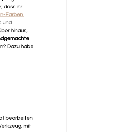
, dass ihr 
on-Farben
s und 
über hinaus, 
ndgemachte 
en? Dazu habe 
t bearbeiten 
Werkzeug, mit 