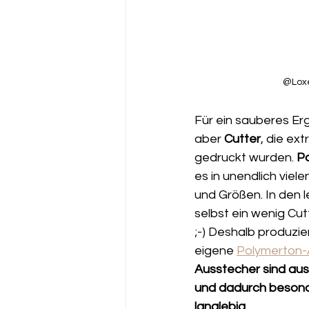
@Lox
Für ein sauberes Er
aber 
Cutter
, die ex
gedruckt wurden. 
Po
es in unendlich vie
und Größen. In den l
selbst ein wenig Cu
;-) Deshalb produzie
eigene 
Polymerton-
Ausstecher sind aus
und dadurch besond
langlebig.