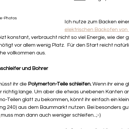
e-Photos
Ich nutze zum Backen einen
elektrischen Backofen von S
eizt konstant, verbraucht nicht so viel Energie, wie der
tigt vor allem wenig Platz.  Für den Start reicht natürli
he vollkommen aus. 
inschleifer und Bohrer
sst ihr die 
Polymerton-Teile schleifen.
 Wenn ihr eine 
 richtig lange. Um aber die etwas unebenen Kanten a
-Teilen glatt zu bekommen, könnt ihr einfach ein klein
ng 240) aus dem Baummarkt nutzen. Bei besonders gu
 
muss man dann auch weniger schleifen...;-)