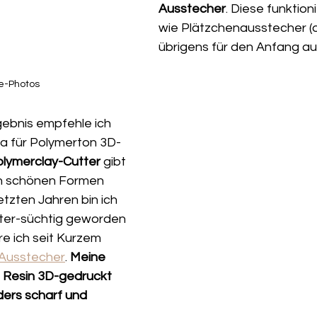
Ausstecher
. Diese funktion
wie Plätzchenausstecher (
übrigens für den Anfang au
e-Photos
gebnis empfehle ich 
tra für Polymerton 3D-
lymerclay-Cutter
 gibt 
len schönen Formen 
etzten Jahren bin ich 
tter-süchtig geworden 
re ich seit Kurzem 
Ausstecher
. 
Meine 
 Resin 3D-gedruckt 
ers scharf und 