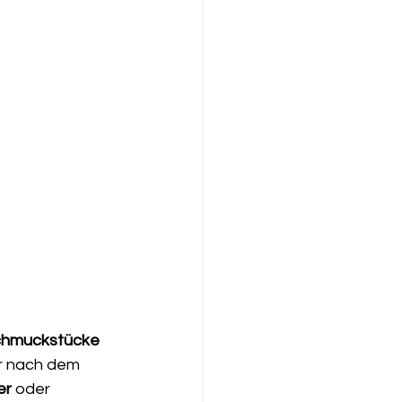
hmuckstücke 
hr nach dem 
er 
oder