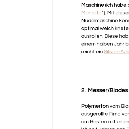
Maschine
 (ich habe 
Marcato
*). Mit dies
Nudelmaschine könnt
optimal weich kneten
ausrollen. Diese habe
einem halben Jahr be
reicht ein 
Silikon-Aus
2.  Messer/Blades
Polymerton 
vom Blo
ausgerollte Fimo vo
am Besten mit einem