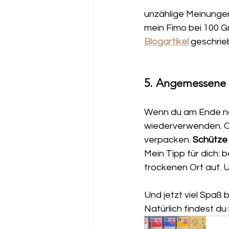
unzählige Meinungen
mein Fimo bei 100 G
Blogartikel
 geschrie
5. Angemessene
Wenn du am Ende n
wiederverwenden. Of
verpacken. 
Schütze 
Mein Tipp für dich: 
trockenen Ort auf. 
Und jetzt viel Spaß 
Natürlich findest du