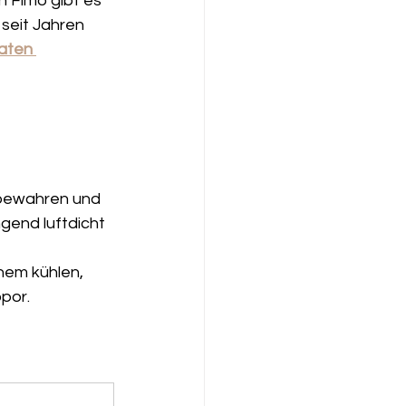
n Fimo gibt es 
seit Jahren 
aten 
fbewahren und 
end luftdicht 
nem kühlen, 
por.