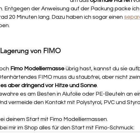
um das 
optimale Härten
 vo
. Entgegen der Anweisung auf der Packung packe ich 
rad 20 Minuten lang. Dazu haben ich sogar einen 
separ
ben. 
 Lagerung von FIMO
och 
Fimo Modelliermasse 
übrig hast, kannst du sie au
enhärtendes FIMO muss du staubfrei, aber nicht zwing
es aber dringend vor Hitze und Sonne
. 
bewahre es am Besten in Alufolie oder PE-Beuteln an ei
Und vermeide den Kontakt mit Polystyrol, PVC und Styro
bei deinem Start mit Fimo Modelliermassen. 
 bei mir im Shop alles für den Start mit Fimo-Schmuck: