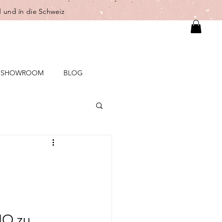
 und in die Schweiz
SHOWROOM
BLOG
MO zu 