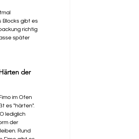
tmal 
 Blocks gibt es 
packung richtig 
masse später 
Härten der 
Fimo im Ofen 
t es "härten". 
 lediglich 
orm der 
leiben. Rund 