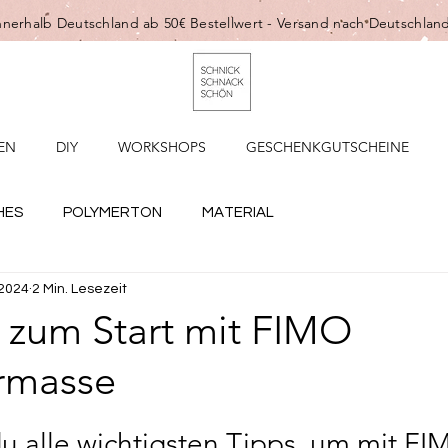
nnerhalb Deutschland ab 50€ Bestellwert -
Versand nach Deutschland
EN
DIY
WORKSHOPS
GESCHENKGUTSCHEINE
HES
POLYMERTON
MATERIAL
 2024
2 Min. Lesezeit
e zum Start mit FIMO
rmasse
du alle wichtigsten Tipps, um mit FI