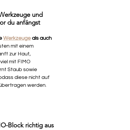
 Werkzeuge und 
or du anfängst
e 
Werkzeuge
 als auch 
ten mit einem 
nft zur Haut, 
iel mit FIMO 
rnt Staub sowie 
odass diese nicht auf 
 übertragen werden.
O-Block richtig aus