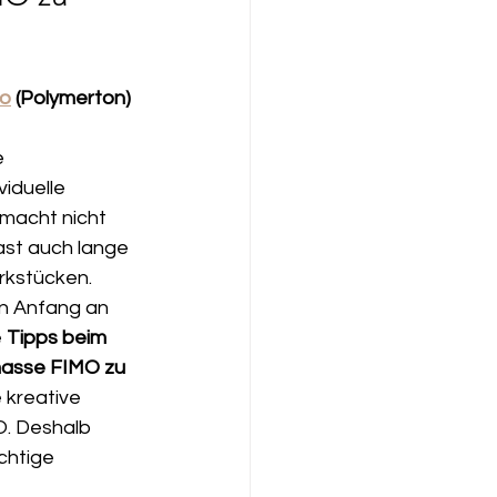
mo
 (Polymerton) 
 
iduelle 
macht nicht 
ast auch lange 
rkstücken. 
n Anfang an 
 
Tipps beim 
masse FIMO zu 
e kreative 
. Deshalb 
chtige 