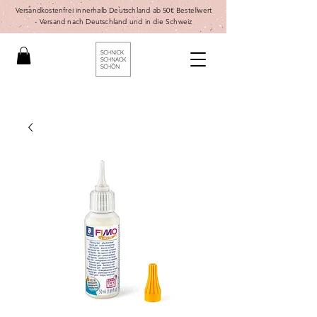
Versandkostenfrei innerhalb Deutschland ab 50€ Bestellwert
-
Versand nach Deutschland und in die Schweiz